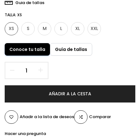
Guia de tallas
TALLA:
XS
XS
S
M
L
XL
XXL
Conoce tu talla
Guía de tallas
AÑADIR A LA CESTA
Añadir a la lista de deseos
Comparar
Hacer una pregunta