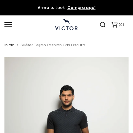
Por compras de
$250.000
envío gratis
Arma tu
Look
Compra aquí
saltar
0
al
contenido
Inicio
Suéter Tejido Fashion Gris Oscuro