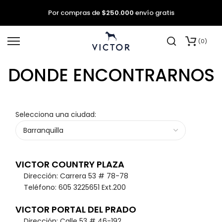
Por compras de
$250.000
envío gratis
saltar
0
al
contenido
DONDE ENCONTRARNOS
Selecciona una ciudad:
VICTOR COUNTRY PLAZA
Dirección: Carrera 53 # 78-78
Teléfono: 605 3225651 Ext.200
VICTOR PORTAL DEL PRADO
Dirección: Calle 53 # 46-192