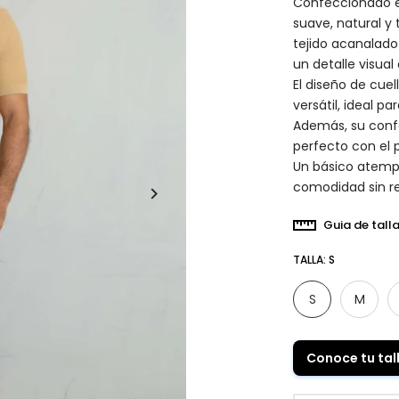
Confeccionado en
suave, natural y
tejido acanalado 
un detalle visual 
El diseño de cue
versátil, ideal p
Además, su confe
perfecto con el 
Un básico atempo
comodidad sin re
Guia de tall
TALLA:
S
S
M
Conoce tu tal