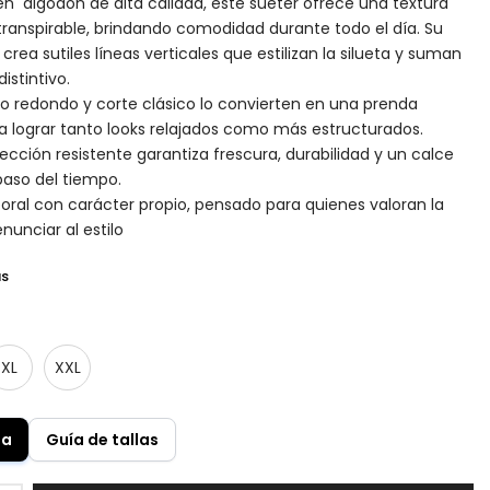
 algodón de alta calidad, este suéter ofrece una textura
 transpirable, brindando comodidad durante todo el día. Su
crea sutiles líneas verticales que estilizan la silueta y suman
distintivo.
llo redondo y corte clásico lo convierten en una prenda
ara lograr tanto looks relajados como más estructurados.
cción resistente garantiza frescura, durabilidad y un calce
paso del tiempo.
ral con carácter propio, pensado para quienes valoran la
nunciar al estilo
as
XL
XXL
la
Guía de tallas