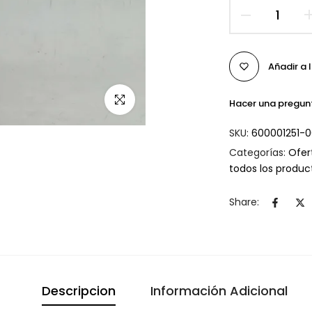
Añadir a 
Click para agrandar
Hacer una pregun
SKU:
600001251-
Categorías:
Ofer
todos los produ
Share:
Descripcion
Información Adicional