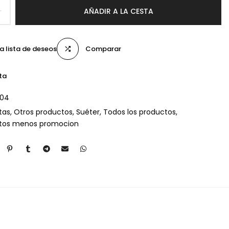
AÑADIR A LA CESTA
la lista de deseos
Comparar
ta
004
tas
Otros productos
Suéter
Todos los productos
ctos menos promocion