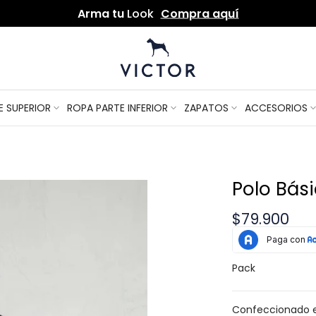
Por compras de
$250.000
envío gratis
Arma tu
Look
Compra aquí
E SUPERIOR
ROPA PARTE INFERIOR
ZAPATOS
ACCESORIOS
Polo Bás
$79.900
Pack
Confeccionado en