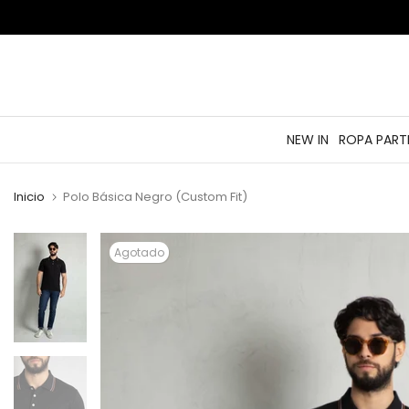
saltar
al
contenido
NEW IN
ROPA PART
Inicio
Polo Básica Negro (Custom Fit)
Agotado