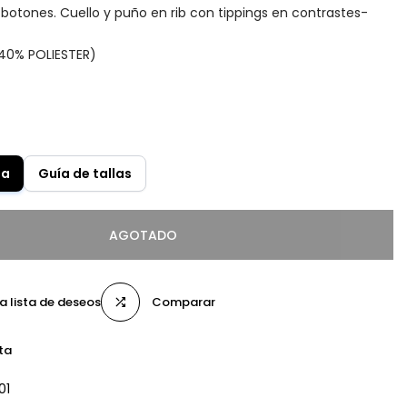
 botones. Cuello y puño en rib con tippings en contrastes-
40% POLIESTER)
la
Guía de tallas
AGOTADO
la lista de deseos
Comparar
ta
01