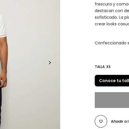
frescura y comodi
destacan con det
sofisticado. La 
crear looks casua
Confeccionado e
TALLA:
XS
Conoce tu tal
Añadir a 