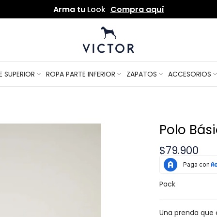
Por compras de
$250.000
envío gratis
Arma tu
Look
Compra aquí
E SUPERIOR
ROPA PARTE INFERIOR
ZAPATOS
ACCESORIOS
Polo Bás
$79.900
Pack
Una prenda que e