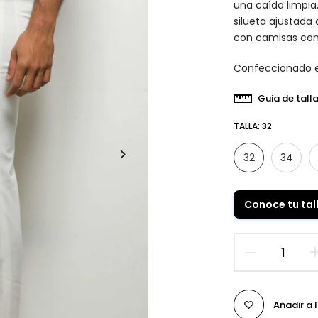
una caída limpia
silueta ajustada
con camisas como
Confeccionado e
Guia de tall
TALLA:
32
32
34
Conoce tu tal
Añadir a 