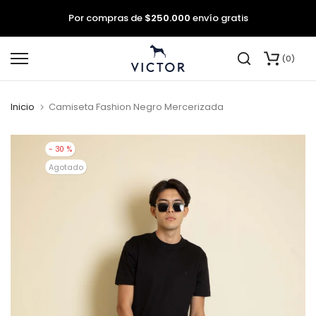
Por compras de
$250.000
envío gratis
saltar
0
al
contenido
Inicio
Camiseta Fashion Negro Mercerizada
- 30 %
Agotado