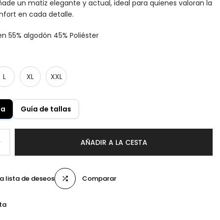
ñade un matiz elegante y actual, ideal para quienes valoran la
onfort en cada detalle.
en 55%
algodón 45% Poliéster
L
XL
XXL
la
Guía de tallas
AÑADIR A LA CESTA
la lista de deseos
Comparar
ta