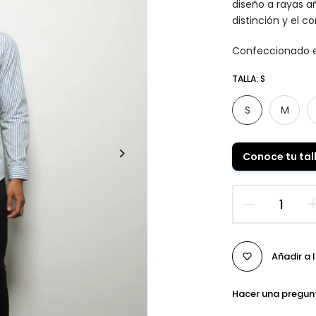
diseño a rayas a
distinción y el c
Confeccionado 
TALLA:
S
S
M
Conoce tu tal
Añadir a 
Hacer una pregun