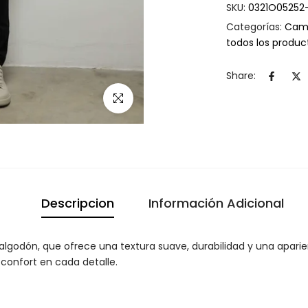
SKU:
0321O05252
Categorías:
Cami
todos los produ
Share:
Click para agrandar
Descripcion
Información Adicional
lgodón, que ofrece una textura suave, durabilidad y una apari
l confort en cada detalle.