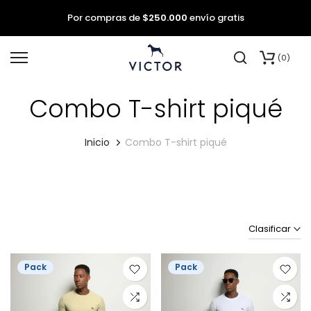
Por compras de
$250.000
envío gratis
saltar
0
al
contenido
Combo T-shirt piqué
Inicio
Combo T-shirt piqué
Clasificar
Pack
Pack